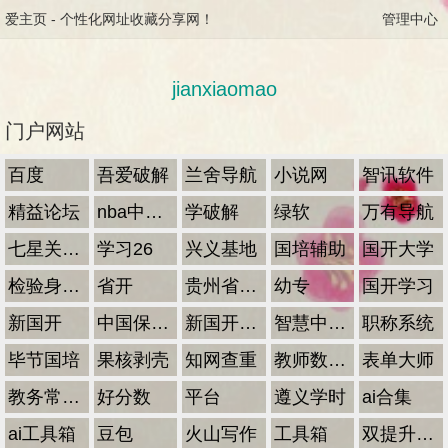
爱主页
-
个性化网址收藏分享网！
管理中心
jianxiaomao
门户网站
百度
吾爱破解
兰舍导航
小说网
智讯软件
精益论坛
nba中文网
学破解
绿软
万有导航
七星关区国培
学习26
兴义基地
国培辅助
国开大学
检验身份证
省开
贵州省党员干部网络学院
幼专
国开学习
新国开
中国保密在线
新国开登陆
智慧中小学
职称系统
毕节国培
果核剥壳
知网查重
教师数据查询
表单大师
教务常用账号密码
好分数
平台
遵义学时
ai合集
ai工具箱
豆包
火山写作
工具箱
双提升系统