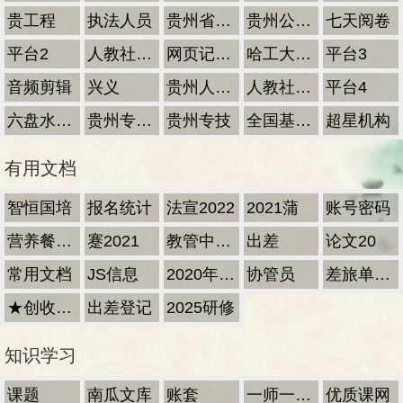
贵工程
执法人员
贵州省专业学时网
贵州公需科目
七天阅卷
平台2
人教社培训
网页记事本
哈工大c++
平台3
音频剪辑
兴义
贵州人社扫码助手
人教社2026
平台4
六盘水师范学院学时
贵州专业技术人员在线学习平台
贵州专技
全国基础教育公共服务平台
超星机构
有用文档
智恒国培
报名统计
法宣2022
2021蒲
账号密码
营养餐报账
蹇2021
教管中心垫支
出差
论文20
常用文档
JS信息
2020年统计
协管员
差旅单导出
★创收2024
出差登记
2025研修
知识学习
课题
南瓜文库
账套
一师一优课
优质课网