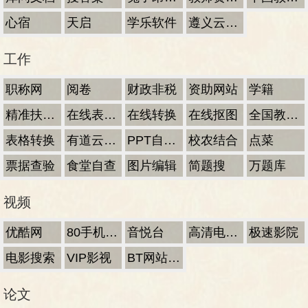
心宿
天启
学乐软件
遵义云平台
工作
职称网
阅卷
财政非税
资助网站
学籍
精准扶贫查询
在线表格转换
在线转换
在线抠图
全国教师系统
表格转换
有道云笔记
PPT自动生成
校农结合
点菜
票据查验
食堂自查
图片编辑
简题搜
万题库
视频
优酷网
80手机电影
音悦台
高清电影下载
极速影院
电影搜索
VIP影视
BT网站大全
论文