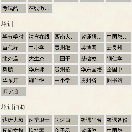
考试酷
在线做题网
培训
毕节学时
法宣在线
西南大学国培
教师研修网回帖
中国教师研修网
当代好课堂
中小学微课
贵州继续教育网
英博网
云贵州
北外遵义英语
大生态
中国干部网络学院
基础教育网
铜仁学院继续1
奥鹏
华东师范大学
贵州招生考试院
华东国培
全国中小学研修平台
华东开放教育学院
铜仁继续学时
中小学网络党校
贵州省专业技术人员继续教育平台
图书馆
师学通
培训辅助
达姆大叔
速学卫士
阿达西
极课平台
极课备份
库问文档
搜答案
兔子昂刷课
教师资源库
中国教师研修网