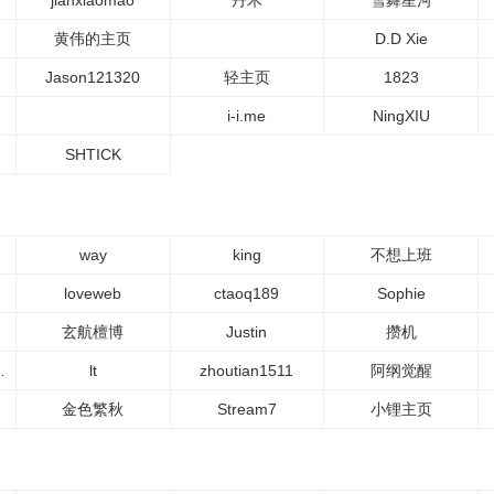
jianxiaomao
丹木
雪舞星河
黄伟的主页
D.D Xie
Jason121320
轻主页
1823
i-i.me
NingXIU
SHTICK
way
king
不想上班
loveweb
ctaoq189
Sophie
玄航檀博
Justin
攒机
qq.com
lt
zhoutian1511
阿纲觉醒
金色繁秋
Stream7
小锂主页