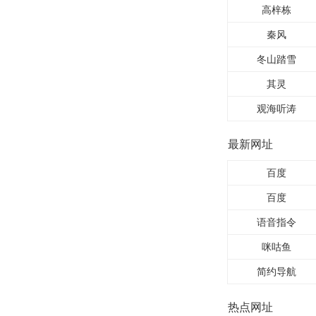
高梓栋
秦风
冬山踏雪
其灵
观海听涛
最新网址
百度
百度
语音指令
咪咕鱼
简约导航
热点网址