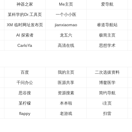
神器之家
Me主页
爱导航
某科学的Dr.工具页
一个小小医
XM 临时网址发布页
jianxiaomao
睿道导航站
AI 探索者
龙五六
极简主页
CarloYa
高清在线
思想学术
百度
我的主页
二次选拔资料
千问办公
医源共享
博鳌医学
思谷搜
资源搜素
简约导航
某柠檬
本本啦
i主页
flappy
老游戏
扫雷