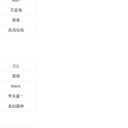
Alyn
天蓝海
搜索
高清在线
211
观智
black
李先森丶
袁始森林