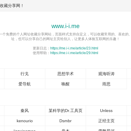
收藏分享网！
www.i-i.me
一个免费的个人网址收藏分享网站，页面样式支持自定义，可以收藏常用的、喜欢的
址，也可以分享自己的网址主页给别人，让更多人体验互联网的乐趣！
更新日志：
https://me.i-i.me/article/23.html
使用帮助：
https://me.i-i.me/article/29.html
行戈
思想学术
观海听涛
爱导航
唤醒
雨思
秦风
某科学的Dr.工具页
Unless
kenourio
Dsmbr
正经主页